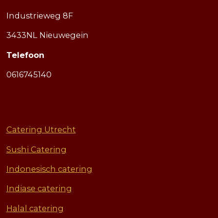
o
g
b
d
k
A
Industrieweg 8F
o
r
e
I
p
k
a
n
p
3433NL Nieuwegein
m
Telefoon
0616745140
Catering Utrecht
Sushi Catering
Indonesisch catering
Indiase catering
Halal catering